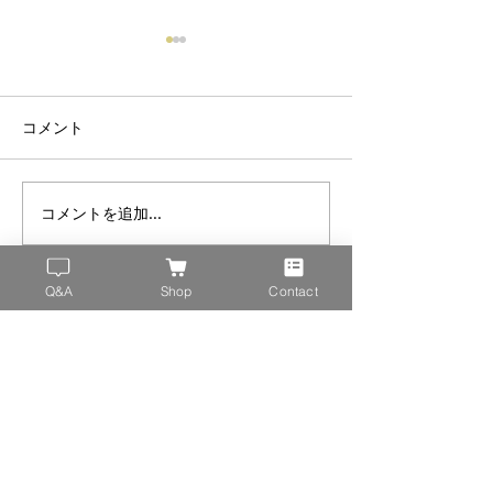
コメント
コメントを追加…
ゴールデンウィーク中の
年末年始のお休
営業について
て
Q&A
Shop
Contact
〒850-0018
長崎県長崎市伊勢町3-2 あこやビル４F
TEL:（+81）095-822-3231
FAX:（＋81）095-826-8596